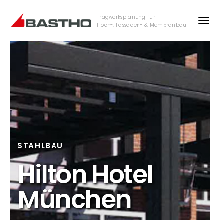
Tragwerksplanung für
Hoch-, Fassaden- & Membranbau
STAHLBAU
Hilton Hotel
München