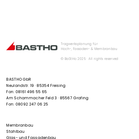
Tragwerksplanung für
Hoch-, Fassaden- & Membranbau
© BaStHo 2025 · All rights reserved
BASTHO GbR
Neulandstr. 19 · 85354 Freising
Fon:
08161 496 55 65
Am Schammacher Feld 3 · 85567 Grafing
Fon:
08092 247 06 25
Membranbau
Stahlbau
Glas- und Fassadenbau